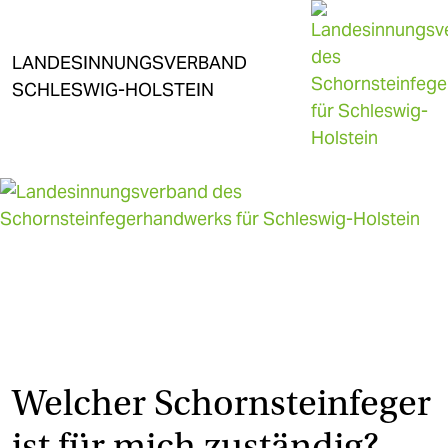
Direkt zum Inhalt
LANDESINNUNGSVERBAND
SCHLESWIG-HOLSTEIN
Welcher Schornsteinfeger
ist für mich zuständig?